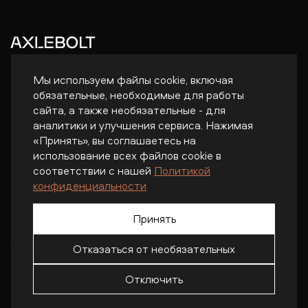
Мы используем файлы cookie, включая
О компании
Новости
обязательные, необходимые для работы
сайта, а также необязательные - для
Работа у нас
Контакты
аналитики и улучшения сервиса. Нажимая
«Принять», вы соглашаетесь на
использование всех файлов cookie в
соответствии с нашей
Политикой
конфиденциальности
Принять
job@axlebolt.com
Политика конфиденциальности
Отказаться от необязательных
Отключить
© 2026 Axlebolt. Все права защищены.