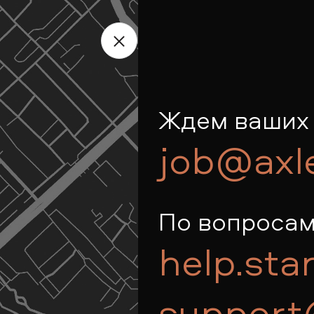
Ждем ваших 
job@axl
По вопросам
help.sta
support