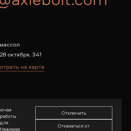
массол
28 октября, 341
отреть на карте
лючая
Отключить
 работы
job@axlebolt.com
 для
Отказаться от
. Нажимая