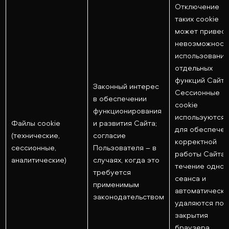
Отключение
таких cookie
может привест
невозможност
использования
отдельных
функций Сайта
Законный интерес
Сессионные
в обеспечении
cookie
функционирования
используются
Файлы cookie
и развития Сайта;
для обеспечен
(технические,
согласие
корректной
сессионные,
Пользователя – в
работы Сайта 
аналитические)
случаях, когда это
течение одног
требуется
сеанса и
применимым
автоматически
законодательством
удаляются пос
закрытия
браузера.