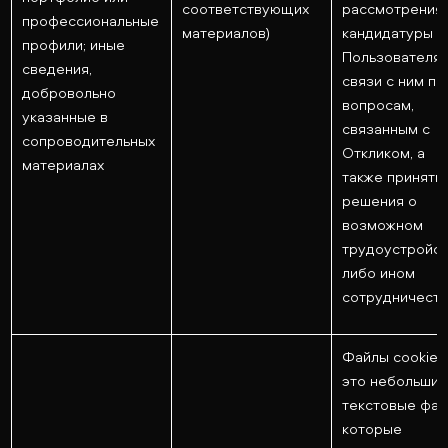
соответствующих
рассмотрения
профессиональные
материалов)
кандидатуры
профили; иные
Пользователя,
сведения,
связи с ним по
добровольно
вопросам,
указанные в
связанным с
сопроводительных
Откликом, а
материалах
также приняти
решения о
возможном
трудоустройс
либо ином
сотрудничеств
Файлы cookie 
это небольши
текстовые фай
которые