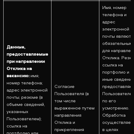
Имя, номер
телефона и
адрес
электронной
почты являютс
обязательным
Данные,
для направлен
предоставляемые
Отклика. Резю
при направлении
ссылка на
Отклика на
портфолио и
вакансию:
имя;
иные сведени
номер телефона;
Согласие
предоставляю
адрес электронной
Пользователя (в
Пользователе
почты; резюме (в
том числе
по его
объеме сведений,
выраженное путем
усмотрению.
указанных
направления
Обработка
Пользователем);
Отклика и
осуществляет
ссылка на
прикрепления
в целях
портфолио или